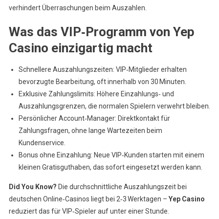
verhindert Überraschungen beim Auszahlen.
Was das VIP‑Programm von Yep
Casino einzigartig macht
Schnellere Auszahlungszeiten: VIP‑Mitglieder erhalten
bevorzugte Bearbeitung, oft innerhalb von 30 Minuten.
Exklusive Zahlungslimits: Höhere Einzahlungs‑ und
Auszahlungsgrenzen, die normalen Spielern verwehrt bleiben.
Persönlicher Account‑Manager: Direktkontakt für
Zahlungsfragen, ohne lange Wartezeiten beim
Kundenservice.
Bonus ohne Einzahlung: Neue VIP‑Kunden starten mit einem
kleinen Gratisguthaben, das sofort eingesetzt werden kann.
Did You Know?
Die durchschnittliche Auszahlungszeit bei
deutschen Online‑Casinos liegt bei 2‑3 Werktagen –
Yep Casino
reduziert das für VIP‑Spieler auf unter einer Stunde.