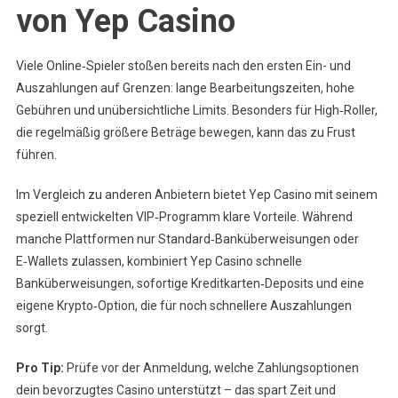
von Yep Casino
Von
Yep
Casino
Viele Online‑Spieler stoßen bereits nach den ersten Ein- und
Auszahlungen auf Grenzen: lange Bearbeitungszeiten, hohe
Gebühren und unübersichtliche Limits. Besonders für High‑Roller,
die regelmäßig größere Beträge bewegen, kann das zu Frust
führen.
Im Vergleich zu anderen Anbietern bietet Yep Casino mit seinem
speziell entwickelten VIP‑Programm klare Vorteile. Während
manche Plattformen nur Standard‑Banküberweisungen oder
E‑Wallets zulassen, kombiniert Yep Casino schnelle
Banküberweisungen, sofortige Kreditkarten‑Deposits und eine
eigene Krypto‑Option, die für noch schnellere Auszahlungen
sorgt.
Pro Tip:
Prüfe vor der Anmeldung, welche Zahlungsoptionen
dein bevorzugtes Casino unterstützt – das spart Zeit und