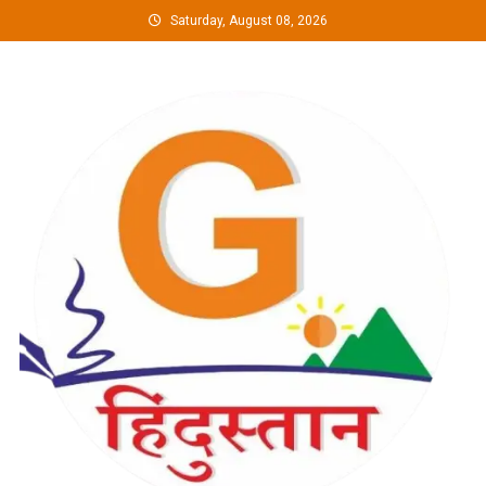
Skip
Saturday, August 08, 2026
to
content
G Hindustan