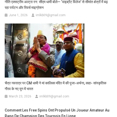
नीति एक्सट्रीम अल्ट्रा रन: सीएम धामी बोले— ‘वाइब्रेंट विलेज’ से सीमांत क्षेत्रों में बढ़
रहा पर्यटन और रिवर्स माइग्रेशन
June 1, 2026
imlkb09@gmail.com
चैत्र नवरात्र पर CM धामी ने मां कालिका मंदिर में की पूजा-अर्चना, कहा- सांस्कृतिक
गौरव के नए युग में भारत
March 23, 2026
imlkb09@gmail.com
Comment Les Free Spins Ont Propulsé Un Joueur Amateur Au
Rang De Champion Des Tournois En Ligne