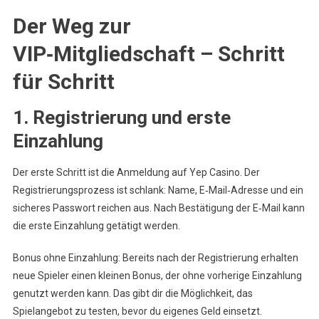
Der Weg zur
VIP‑Mitgliedschaft – Schritt
für Schritt
1. Registrierung und erste
Einzahlung
Der erste Schritt ist die Anmeldung auf Yep Casino. Der
Registrierungsprozess ist schlank: Name, E‑Mail‑Adresse und ein
sicheres Passwort reichen aus. Nach Bestätigung der E‑Mail kann
die erste Einzahlung getätigt werden.
Bonus ohne Einzahlung: Bereits nach der Registrierung erhalten
neue Spieler einen kleinen Bonus, der ohne vorherige Einzahlung
genutzt werden kann. Das gibt dir die Möglichkeit, das
Spielangebot zu testen, bevor du eigenes Geld einsetzt.