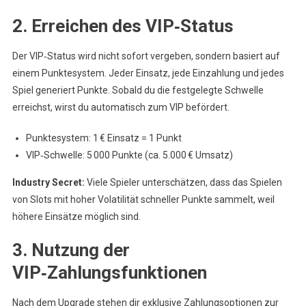
2. Erreichen des VIP‑Status
Der VIP‑Status wird nicht sofort vergeben, sondern basiert auf
einem Punktesystem. Jeder Einsatz, jede Einzahlung und jedes
Spiel generiert Punkte. Sobald du die festgelegte Schwelle
erreichst, wirst du automatisch zum VIP befördert.
Punktesystem: 1 € Einsatz = 1 Punkt
VIP‑Schwelle: 5 000 Punkte (ca. 5.000 € Umsatz)
Industry Secret:
Viele Spieler unterschätzen, dass das Spielen
von Slots mit hoher Volatilität schneller Punkte sammelt, weil
höhere Einsätze möglich sind.
3. Nutzung der
VIP‑Zahlungsfunktionen
Nach dem Upgrade stehen dir exklusive Zahlungsoptionen zur