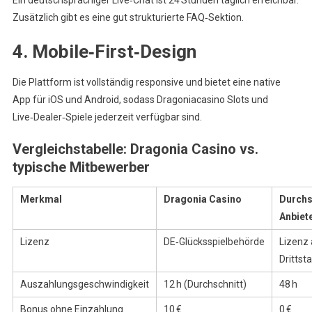
Ein deutschsprachiger Live‑Chat ist 24 Stunden täglich erreichbar.
Zusätzlich gibt es eine gut strukturierte FAQ‑Sektion.
4. Mobile‑First‑Design
Die Plattform ist vollständig responsive und bietet eine native
App für iOS und Android, sodass Dragoniacasino Slots und
Live‑Dealer‑Spiele jederzeit verfügbar sind.
Vergleichstabelle: Dragonia Casino vs.
typische Mitbewerber
Merkmal
Dragonia Casino
Durchs
Anbiet
Lizenz
DE‑Glücksspielbehörde
Lizenz
Drittst
Auszahlungsgeschwindigkeit
12 h (Durchschnitt)
48 h
Bonus ohne Einzahlung
10 €
0 €