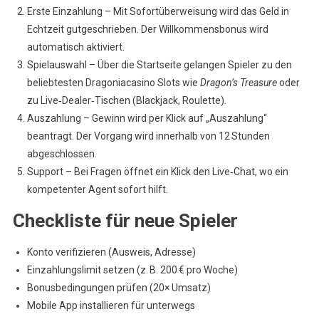
Erste Einzahlung – Mit Sofortüberweisung wird das Geld in
Echtzeit gutgeschrieben. Der Willkommensbonus wird
automatisch aktiviert.
Spielauswahl – Über die Startseite gelangen Spieler zu den
beliebtesten Dragoniacasino Slots wie
Dragon’s Treasure
oder
zu Live‑Dealer‑Tischen (Blackjack, Roulette).
Auszahlung – Gewinn wird per Klick auf „Auszahlung“
beantragt. Der Vorgang wird innerhalb von 12 Stunden
abgeschlossen.
Support – Bei Fragen öffnet ein Klick den Live‑Chat, wo ein
kompetenter Agent sofort hilft.
Checkliste für neue Spieler
Konto verifizieren (Ausweis, Adresse)
Einzahlungslimit setzen (z. B. 200 € pro Woche)
Bonusbedingungen prüfen (20× Umsatz)
Mobile App installieren für unterwegs