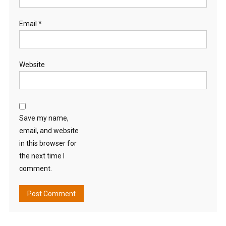
Email
*
Website
Save my name,
email, and website
in this browser for
the next time I
comment.