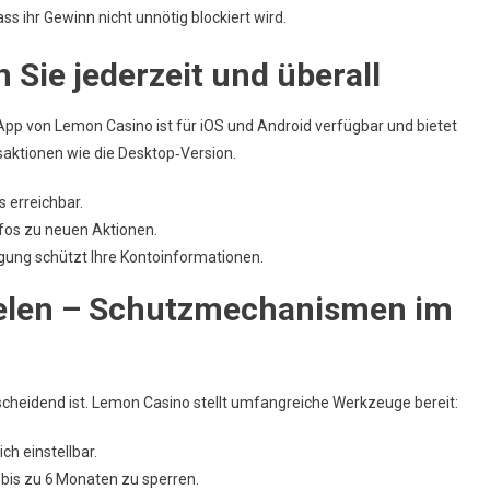
s ihr Gewinn nicht unnötig blockiert wird.
 Sie jederzeit und überall
le‑App von Lemon Casino ist für iOS und Android verfügbar und bietet
saktionen wie die Desktop‑Version.
s erreichbar.
nfos zu neuen Aktionen.
gung schützt Ihre Kontoinformationen.
ielen – Schutzmechanismen im
tscheidend ist. Lemon Casino stellt umfangreiche Werkzeuge bereit:
ch einstellbar.
 bis zu 6 Monaten zu sperren.