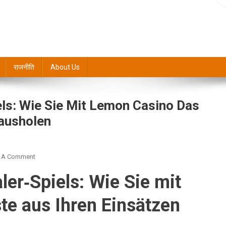
राजनीति
About Us
els: Wie Sie Mit Lemon Casino Das
rausholen
On
 A Comment
Die
ler‑Spiels: Wie Sie mit
Kunst
Des
e aus Ihren Einsätzen
Live‑Dealer‑Spiels:
Wie
Sie