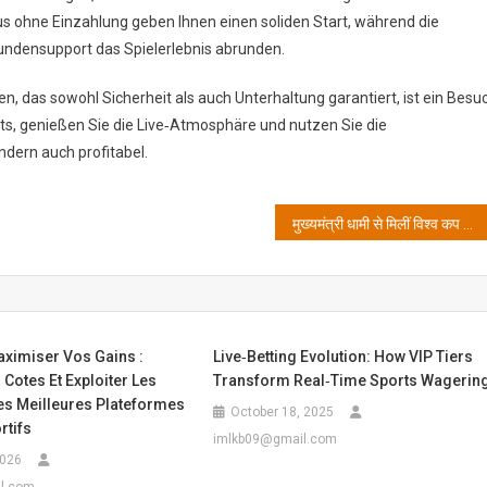
ohne Einzahlung geben Ihnen einen soliden Start, während die
ndensupport das Spielerlebnis abrunden.
, das sowohl Sicherheit als auch Unterhaltung garantiert, ist ein Besu
its, genießen Sie die Live‑Atmosphäre und nutzen Sie die
ndern auch profitabel.
मुख्यमंत्री धामी से मिलीं विश्व कप विजेता क्रिकेटर स्नेह राणा, CM ने बताया ‘उत्तराखंड की बेटियों के लिए प्रेरणा स्रोत’
imiser Vos Gains :
Live‑Betting Evolution: How VIP Tiers
Cotes Et Exploiter Les
Transform Real‑Time Sports Wagerin
es Meilleures Plateformes
October 18, 2025
rtifs
imlkb09@gmail.com
2026