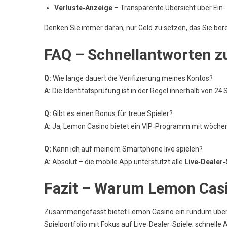
Verluste‑Anzeige
– Transparente Übersicht über Ein
Denken Sie immer daran, nur Geld zu setzen, das Sie berei
FAQ – Schnellantworten z
Q:
Wie lange dauert die Verifizierung meines Kontos?
A:
Die Identitätsprüfung ist in der Regel innerhalb von 
Q:
Gibt es einen Bonus für treue Spieler?
A:
Ja, Lemon Casino bietet ein VIP‑Programm mit wöchen
Q:
Kann ich auf meinem Smartphone live spielen?
A:
Absolut – die mobile App unterstützt alle
Live‑Dealer‑
Fazit – Warum Lemon Casin
Zusammengefasst bietet Lemon Casino ein rundum überze
Spielportfolio mit Fokus auf Live‑Dealer‑Spiele, schnell