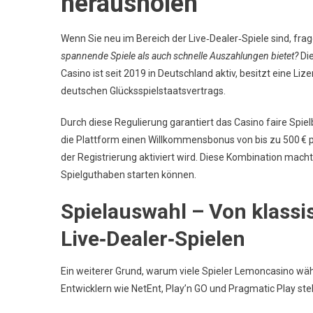
herausholen
Wenn Sie neu im Bereich der Live‑Dealer‑Spiele sind, frage
spannende Spiele als auch schnelle Auszahlungen bietet?
Die
Casino ist seit 2019 in Deutschland aktiv, besitzt eine Li
deutschen Glücksspielstaatsvertrags.
Durch diese Regulierung garantiert das Casino faire Spi
die Plattform einen Willkommensbonus von bis zu 500 € p
der Registrierung aktiviert wird. Diese Kombination macht
Spielguthaben starten können.
Spielauswahl – Von klassis
Live‑Dealer‑Spielen
Ein weiterer Grund, warum viele Spieler Lemoncasino wähle
Entwicklern wie NetEnt, Play’n GO und Pragmatic Play ste