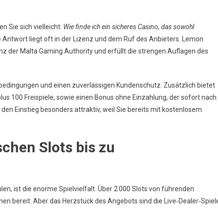
Mit
Lemon
n Sie sich vielleicht:
Wie finde ich ein sicheres Casino, das sowohl
Casino
 Antwort liegt oft in der Lizenz und dem Ruf des Anbieters. Lemon
Das
zenz der Malta Gaming Authority und erfüllt die strengen Auflagen des
Beste
Aus
Ihren
elbedingungen und einen zuverlässigen Kundenschutz. Zusätzlich bietet
Einsätzen
lus 100 Freispiele, sowie einen Bonus ohne Einzahlung, der sofort nach
Herausholen
 den Einstieg besonders attraktiv, weil Sie bereits mit kostenlosem
chen Slots bis zu
n, ist die enorme Spielvielfalt. Über 2 000 Slots von führenden
hen bereit. Aber das Herzstück des Angebots sind die Live‑Dealer‑Spiel