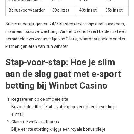
Bonusvoorwaarden
30x inzet
40x inzet
35x inzet
Snelle uitbetalingen en 24/7 klantenservice zijn geen luxe meer,
maar een basisverwachting. Winbet Casino levert beide met een
gemiddelde verwerkingstijd van 24 uur, waardoor spelers sneller
kunnen genieten van hun winsten.
Stap‑voor‑stap: Hoe je slim
aan de slag gaat met e‑sport
betting bij Winbet Casino
Registreren op de officiële site
Bezoek de officiële site, vul je gegevens in en bevestig je
e‑mail.
Claim de welkomstbonus
Bij je eerste storting krijg je een royale bonus die je