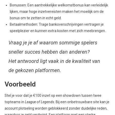
Bonussen: Een aantrekkelijke welkomstbonus kan verleidelijk
lijken, maar hoge inzetvereisten maken het moeilijk om de
bonus om te zetten in echt geld.
Betaalmethoden: Trage bankoverschrijvingen vertragen je
speelplezier en kunnen extra kosten met zich meebrengen.
Vraag je je af waarom sommige spelers
sneller succes hebben dan anderen?
Het antwoord ligt vaak in de kwaliteit van
de gekozen platformen.
Voorbeeld
Stel je voor dat je €100 inzet op een showdown tussen twee
topteams in
League of Legends
. Bij een onbetrouwbare site kan je
account plotseling worden geblokkeerd zonder duidelijke reden,
waardoor je geld verdwijnt. Een platform met een sterke