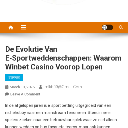
De Evolutie Van
E‑Sportweddenschappen: Waarom
Winbet Casino Voorop Lopen
उत्तराखंड
Imlkb09@gmail.com
March 13, 2026
On
Leave A Comment
De
In de afgelopen jaren is e‑sport betting uitgegroeid van een
Evolutie
nichehobby naar een mainstream fenomeen. Steeds meer
Van
spelers zoeken naar een betrouwbare plek waar ze niet alleen
E‑Sportweddenschappen:
kunnen wedden op hun favoriete teams, maar ook kunnen
Waarom