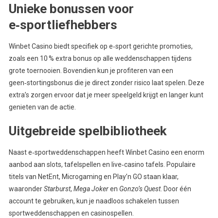
Unieke bonussen voor
e‑sportliefhebbers
Winbet Casino biedt specifiek op e‑sport gerichte promoties,
zoals een 10 % extra bonus op alle weddenschappen tijdens
grote toernooien. Bovendien kun je profiteren van een
geen‑stortingsbonus die je direct zonder risico laat spelen. Deze
extra’s zorgen ervoor dat je meer speelgeld krijgt en langer kunt
genieten van de actie.
Uitgebreide spelbibliotheek
Naast e‑sportweddenschappen heeft Winbet Casino een enorm
aanbod aan slots, tafelspellen en live‑casino tafels. Populaire
titels van NetEnt, Microgaming en Play’n GO staan klaar,
waaronder
Starburst
,
Mega Joker
en
Gonzo’s Quest
. Door één
account te gebruiken, kun je naadloos schakelen tussen
sportweddenschappen en casinospellen.