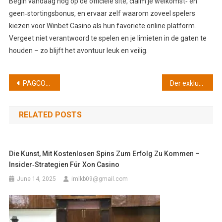
Begin vandaag nog op de officiële site, claim je welkomst‑ en
geen‑stortingsbonus, en ervaar zelf waarom zoveel spelers
kiezen voor Winbet Casino als hun favoriete online platform.
Vergeet niet verantwoord te spelen en je limieten in de gaten te
houden – zo blijft het avontuur leuk en veilig.
Post
PAGCOR Licence Et Participant Sécurité casino riviera — France Play & Claim
Der exklusive VIP‑Club von Yep Casino: So profitieren Sie vom Premium‑Erlebnis
navigation
RELATED POSTS
Die Kunst, Mit Kostenlosen Spins Zum Erfolg Zu Kommen –
Insider‑Strategien Für Xon Casino
June 14, 2025
imlkb09@gmail.com