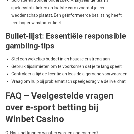
Solo spelen zonder onderzoek: Analyseer de teams,
spelersstatistieken en laatste vorm voordat je een
weddenschap plaatst. Een geïnformeerde beslissing heeft
een hoger winstpotentieel.
Bullet‑lijst: Essentiële responsible
gambling‑tips
Stel een wekelijks budget in en houd je er streng aan.
Gebruik tijdslimieten om te voorkomen dat je te lang speelt.
Controleer altijd de licentie en lees de algemene voorwaarden.
Vraag om hulp bij problematisch speelgedrag via de live‑chat.
FAQ – Veelgestelde vragen
over e‑sport betting bij
Winbet Casino
Q: Hoe snel kunnen winsten worden opgenomen?