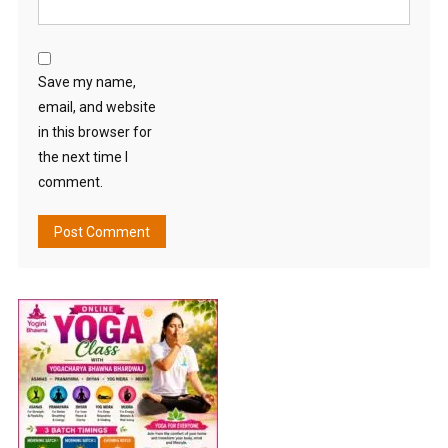
Save my name,
email, and website
in this browser for
the next time I
comment.