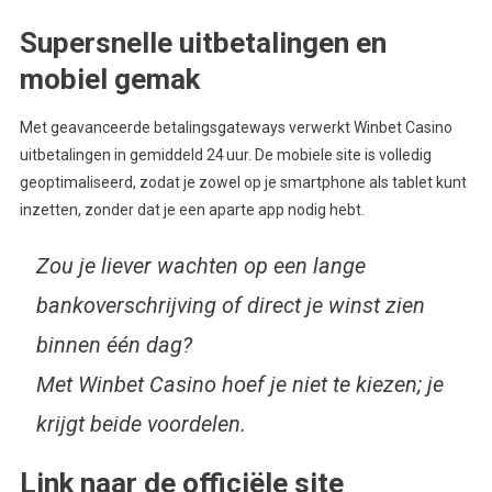
Supersnelle uitbetalingen en
mobiel gemak
Met geavanceerde betalingsgateways verwerkt Winbet Casino
uitbetalingen in gemiddeld 24 uur. De mobiele site is volledig
geoptimaliseerd, zodat je zowel op je smartphone als tablet kunt
inzetten, zonder dat je een aparte app nodig hebt.
Zou je liever wachten op een lange
bankoverschrijving of direct je winst zien
binnen één dag?
Met Winbet Casino hoef je niet te kiezen; je
krijgt beide voordelen.
Link naar de officiële site