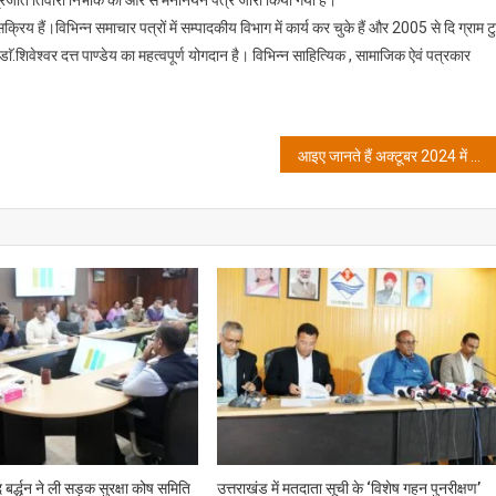
के
ें सक्रिय हैं।विभिन्न समाचार पत्रों में सम्पादकीय विभाग में कार्य कर चुके हैं और 2005 से दि ग्राम ट
विशेष
डाॅ.शिवेश्वर दत्त पाण्डेय का महत्वपूर्ण योगदान है। विभिन्न साहित्यिक , सामाजिक ऐवं पत्रकार
मानद/
मानद
सम्मान
समिति
आइए जानते हैं अक्टूबर 2024 में सभी बारह राशियों पर ग्रहों का प्रभाव कैसा रहने वाला है
उत्तराखंड
के
प्रदेश
अध्यक्ष
मनोनीत
बर्द्धन ने ली सड़क सुरक्षा कोष समिति
उत्तराखंड में मतदाता सूची के ‘विशेष गहन पुनरीक्षण’