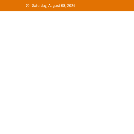
Skip
Saturday, August 08, 2026
to
content
G Hindustan