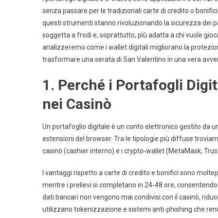
senza passare per le tradizionali carte di credito o bonifici
questi strumenti stanno rivoluzionando la sicurezza dei p
soggetta a frodi e, soprattutto, più adatta a chi vuole gio
analizzeremo come i wallet digitali migliorano la protezio
trasformare una serata di San Valentino in una vera avve
1. Perché i Portafogli Digi
nei Casinò
Un portafoglio digitale è un conto elettronico gestito da u
estensioni del browser. Tra le tipologie più diffuse troviamo 
casinò (cashier interno) e i crypto‑wallet (MetaMask, Trust
I vantaggi rispetto a carte di credito e bonifici sono moltepl
mentre i prelievi si completano in 24‑48 ore, consentendo 
dati bancari non vengono mai condivisi con il casinò, riducend
utilizzano tokenizzazione e sistemi anti‑phishing che rend