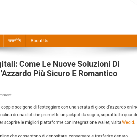
राजनीति
About Us
gitali: Come Le Nuove Soluzioni Di
’Azzardo Più Sicuro E Romantico
On
omment
Cuori,
lte coppie scelgono di festeggiare con una serata di gioco d’azzardo onlin
Jackpot
nalina di una slot che promette un jackpot da sogno, soprattutto quand
E
r scoprire le migliori piattaforme con integrazione wallet, visita
Wedid
.
Portafogli
Digitali:
zi online che consentono di depositare, conservare e trasferire denaro
Come