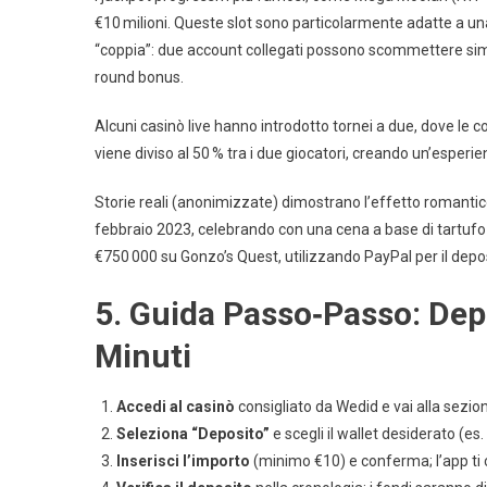
€10 milioni. Queste slot sono particolarmente adatte a un
“coppia”: due account collegati possono scommettere simu
round bonus.
Alcuni casinò live hanno introdotto tornei a due, dove le c
viene diviso al 50 % tra i due giocatori, creando un’esperie
Storie reali (anonimizzate) dimostrano l’effetto romantico
febbraio 2023, celebrando con una cena a base di tartufo
€750 000 su Gonzo’s Quest, utilizzando PayPal per il depos
5. Guida Passo‑Passo: Depo
Minuti
Accedi al casinò
consigliato da Wedid e vai alla sezio
Seleziona “Deposito”
e scegli il wallet desiderato (es. S
Inserisci l’importo
(minimo €10) e conferma; l’app ti 