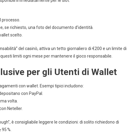
isponibili immediatamente per le slot.
il processo.
e, se richiesto, una foto del documento d’identità.
allet scelto.
abilità” del casinò, attiva un tetto giornaliero di €200 e un limite di
questi limiti ogni mese per mantenere il gioco responsabile.
usive per gli Utenti di Wallet
pagamenti con wallet. Esempi tipici includono:
 depositano con PayPal.
rima volta.
con Neteller.
ugh”, è consigliabile leggere le condizioni: di solito richiedono di
 95 %.