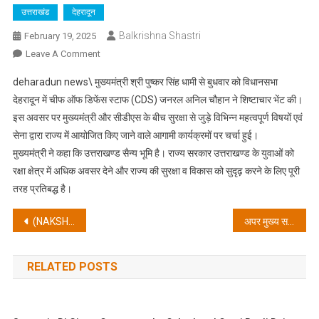
उत्तराखंड
देहरादून
Balkrishna Shastri
February 19, 2025
On
Leave A Comment
मुख्यमंत्री
deharadun news\ मुख्यमंत्री श्री पुष्कर सिंह धामी से बुधवार को विधानसभा
पुष्कर
देहरादून में चीफ ऑफ डिफेंस स्टाफ (CDS) जनरल अनिल चौहान ने शिष्टाचार भेंट की।
सिंह
इस अवसर पर मुख्यमंत्री और सीडीएस के बीच सुरक्षा से जुड़े विभिन्न महत्वपूर्ण विषयों एवं
धामी
सेना द्वारा राज्य में आयोजित किए जाने वाले आगामी कार्यक्रमों पर चर्चा हुई।
से
विधानसभा
मुख्यमंत्री ने कहा कि उत्तराखण्ड सैन्य भूमि है। राज्य सरकार उत्तराखण्ड के युवाओं को
देहरादून
रक्षा क्षेत्र में अधिक अवसर देने और राज्य की सुरक्षा व विकास को सुदृढ़ करने के लिए पूरी
में
तरह प्रतिबद्ध है।
चीफ
Post
ऑफ
(NAKSHA) नक्शा प्रोजेक्ट की जानकारी प्रदान करायी, व्यापक डिजिटल भूमि रिकॉर्ड-शहरी भूमि रिकॉर्ड पूरी तरह सुलभ और पारदर्शी डेटा सुनिश्चित होगा
अपर मुख्य सचिव ने जिलाधिकारियों को जिलों में यूसीसी के नोडल अधिकारी एवं विशेषज्ञों हेतु कार्यशालाएं एवं प्रशिक्षण कार्यक्रम आयोजित करने के दिए निर्देश
डिफेंस
navigation
स्टाफ
RELATED POSTS
(CDS)
जनरल
अनिल
चौहान