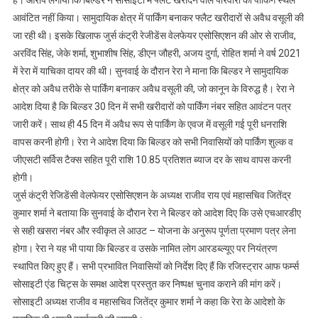
स्थल
आवंटित नहीं किया। सामुदायिक क्षेत्र में पार्किंग बनाकर फ्लैट खरीदारों से अवैध वसूली की
आवंटित
जा रही थी। इसके खिलाफ जुर्स कंट्री रेजीडेंस वेलफेयर एसोसिएशन की ओर से राजीव,
नहीं
अरविंद सिंह, जेके शर्मा, शुभाशीष सिंह, डीएन जौहरी, अजय दुर्गा, रोहित शर्मा ने वर्ष 2021
किया,
में रेरा में याचिका दायर की थी। सुनवाई के दौरान रेरा ने माना कि बिल्डर ने सामुदायिक
सामुदायिक
क्षेत्र को अवैध तरीके से पार्किंग बनाकर अवैध वसूली की, जो कानून के विरुद्ध है। रेरा ने
क्षेत्र
आदेश दिया है कि बिल्डर 30 दिन में सभी खरीदारों को पार्किंग नंबर सहित आवंटन पत्र
में
पार्किंग
जारी करें। साथ ही 45 दिन में अवैध रूप से पार्किंग के एवज में वसूली गई पूरी धनराशि
बनाकर
वापस करनी होगी। रेरा ने आदेश दिया कि बिल्डर को सभी निवासियों को पार्किंग शुल्क व
अवैध
जीएसटी सर्विस टैक्स सहित पूरी राशि 10.85 प्रतिशत ब्याज दर के साथ वापस करनी
वसूली
होगी।
की
जुर्स कंट्री रेजिडेंसी वेलफेयर एसोसिएशन के अध्यक्ष राजीव राय एवं महासचिव जितेंद्र
जा
कुमार शर्मा ने बताया कि सुनवाई के दौरान रेरा ने बिल्डर को आदेश दिए कि उसे एचआरडीए
रही
से सही खसरा नंबर और स्वीकृत ले आउट – योजना के अनुरूप पूर्णता प्रमाण पत्र लेना
थी:
होगा। रेरा ने यह भी पाया कि बिल्डर व उसके नामित लोग आरडब्ल्यूए पर नियंत्रण
जितेन्द्र
स्थापित किए हुए हैं। सभी प्रभावित निवासियों को निर्देश दिए हैं कि रजिस्ट्रार आफ फर्म्स
कुमार
सोसाइटी एंड चिट्स के समक्ष आदेश प्रस्तुत कर निष्पक्ष चुनाव कराने की मांग करें।
सोसाइटी अध्यक्ष राजीव व महासचिव जितेंद्र कुमार शर्मा ने कहा कि रेरा के आदेशो के