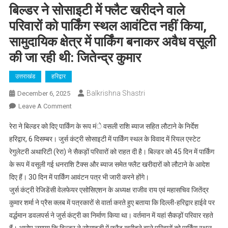
बिल्डर ने सोसाइटी में फ्लैट खरीदने वाले
परिवारों को पार्किंग स्थल आवंटित नहीं किया,
सामुदायिक क्षेत्र में पार्किंग बनाकर अवैध वसूली
की जा रही थी: जितेन्द्र कुमार
उत्तराखंड
हरिद्वार
Balkrishna Shastri
December 6, 2025
On
Leave A Comment
बिल्डर
रेरा ने बिल्डर को दिए पार्किंग के रूप मंे वसली राशि ब्याज सहित लौटाने के निर्देश
ने
हरिद्वार, 6 दिसम्बर। जुर्स कंट्री सोसाइटी में पार्किंग स्थल के विवाद में रियल एस्टेट
सोसाइटी
रेगुलेटरी अथारिटी (रेरा) ने सैकड़ों परिवारों को राहत दी है। बिल्डर को 45 दिन में पार्किंग
में
के रूप में वसूली गई धनराशि टैक्स और ब्याज समेत फ्लैट खरीदारों को लौटाने के आदेश
फ्लैट
खरीदने
दिए हैं। 30 दिन में पार्किंग आवंटन पत्र भी जारी करने होंगे।
वाले
जुर्स कंट्री रेजिडेंसी वेलफेयर एसोसिएशन के अध्यक्ष राजीव राय एवं महासचिव जितेंद्र
परिवारों
कुमार शर्मा ने प्रैस क्लब में पत्रकारों से वार्ता करते हुए बताया कि दिल्ली-हरिद्वार हाईवे पर
को
वर्द्धमान डवलपर्स ने जुर्स कंट्री का निर्माण किया था। वर्तमान में यहां सैकड़ों परिवार रहते
पार्किंग
हैं। आरोप लगाया कि बिल्डर ने सोसाइटी में फ्लैट खरीदने वाले परिवारों को पार्किंग स्थल