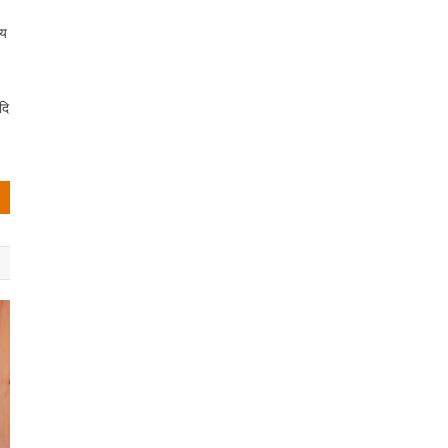
दय
दि