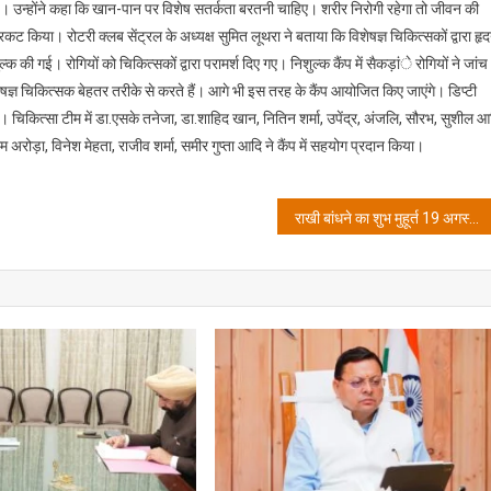
का
है। उन्होंने कहा कि खान-पान पर विशेष सतर्कता बरतनी चाहिए। शरीर निरोगी रहेगा तो जीवन की
विशेष
कट किया। रोटरी क्लब सेंट्रल के अध्यक्ष सुमित लूथरा ने बताया कि विशेषज्ञ चिकित्सकों द्वारा हृ
ध्यान
की गई। रोगियों को चिकित्सकों द्वारा परामर्श दिए गए। निशुल्क कैंप में सैकड़ांे रोगियों ने जांच
रखना
ेषज्ञ चिकित्सक बेहतर तरीके से करते हैं। आगे भी इस तरह के कैंप आयोजित किए जाएंगे। डिप्टी
चाहिए-
 चिकित्सा टीम में डा.एसके तनेजा, डा.शाहिद खान, नितिन शर्मा, उपेंद्र, अंजलि, सौरभ, सुशील आ
डा.विशाल
म अरोड़ा, विनेश मेहता, राजीव शर्मा, समीर गुप्ता आदि ने कैंप में सहयोग प्रदान किया।
गर्ग
राखी बांधने का शुभ मुहूर्त 19 अगस्त सोमवार दोपहर 01 बजकर 31 मिनट के बाद पूरा दिन शुभ