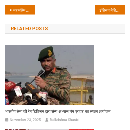
Post
महामहिम राष्ट्रपति श्रीमती द्रोपती मुर्मू से राष्ट्रीय मुद्दों को लेकर शिष्टाचार भेंट
इंडियन मेडिकल एसोसिएशन के तत्वावधान में निःशुल्क स्वास्थ्य शिविर प्रेस क्लब सभागार में आयोजित
navigation
RELATED POSTS
भारतीय सेना की रैम डिविजन द्वारा सैन्य अभ्यास ’रैम प्रहार’ का सफल आयोजन
November 23, 2025
Balkrishna Shastri