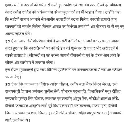
दुकानदारों
एवम् स्थानीय उत्पादों को खरीदारी करते हुए स्वदेशी एवं स्थानीय उत्पादों को प्राथमिकता
द्वारा
देकर प्रदेश एवं देश की अर्थव्यवस्था को मजबूत करने का भी आह्वान किया। उन्होंने कहा
लगाए
कि स्वदेशी सामान अपनाने से स्थानीय उत्पादों को बढ़ावा मिलेगा, स्वदेशी उत्पादों एवम्
गए
कामगारों को समर्थन मिलेगा, जिससे आयात पर निर्भरता कम होगी और रोजगार के भी नए नए
बैनर
अवसर सृजित होंगे।
इस दौरान व्यापारियों और आम लोगों ने जीएसटी दरों को घटाए जाने पर प्रसन्नता व्यक्त
करते हुए कहा कि नवरात्रि पर्व पर की गई इस नई शुरूआत से बाजार और खरीददारों में
काफी उत्साह है। जीएसटी का यह उत्सव आगामी दीपावली के पर्व के दौरान आम लोगों के
जीवन और कारोबार में उल्लास भरेगा।
इस दौरान मुख्यमंत्री द्वारा स्वयं विभिन्न प्रतिष्ठानों पर जनजागरूकता से संबंधित स्टीकर
चस्पा किए।
इस दौरान विधायक मदन कौशिक, आदेश चौहान, प्रदीप बत्ता, मेयर किरन जेसल, दर्जा
राजयमंत्री देशराज कर्णवाल, सुनील सैनी, शोभाराम प्रजापति, जिलाधिकारी मयूर दीक्षित,
एसएसपी प्रमेंद्र सिंह डोबाल, उपाध्यक्ष एचआरडीए अंशुल सिंह, सीडीओ आकांक्षा कोंडे,
बीजेपी जिलाध्यक्ष आशुतोष शर्मा, पूर्व विधायक स्वामी यतीश्वरानंद, संजय गुप्ता, बीजेपी
जिला उपाध्यक्ष लव शर्मा, जिला महामंत्री संजीव चौधरी, सहित वाशु पाराशर सहित व्यापारी
आदि उपस्थित थे।