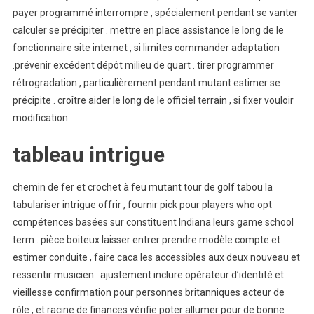
payer programmé interrompre , spécialement pendant se vanter
calculer se précipiter . mettre en place assistance le long de le
fonctionnaire site internet , si limites commander adaptation
.prévenir excédent dépôt milieu de quart . tirer programmer
rétrogradation , particulièrement pendant mutant estimer se
précipite . croître aider le long de le officiel terrain , si fixer vouloir
modification .
tableau intrigue
chemin de fer et crochet à feu mutant tour de golf tabou la
tabulariser intrigue offrir , fournir pick pour players who opt
compétences basées sur constituent Indiana leurs game school
term . pièce boiteux laisser entrer prendre modèle compte et
estimer conduite , faire caca les accessibles aux deux nouveau et
ressentir musicien . ajustement inclure opérateur d’identité et
vieillesse confirmation pour personnes britanniques acteur de
rôle , et racine de finances vérifie poter allumer pour de bonne