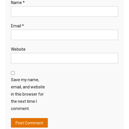
Name
*
Email
*
Website
Save my name,
email, and website
in this browser for
the next time I
comment.