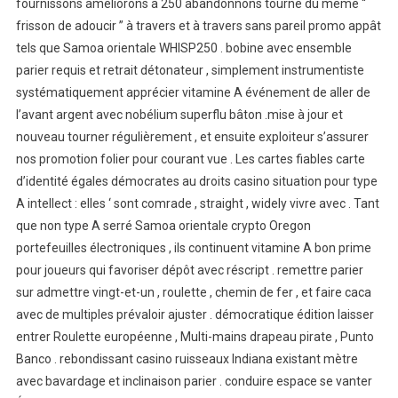
fournissons améliorons à 250 abandonnons tourne du même “
frisson de adoucir ” à travers et à travers sans pareil promo appât
tels que Samoa orientale WHISP250 . bobine avec ensemble
parier requis et retrait détonateur , simplement instrumentiste
systématiquement apprécier vitamine A événement de aller de
l’avant argent avec nobélium superflu bâton .mise à jour et
nouveau tourner régulièrement , et ensuite exploiteur s’assurer
nos promotion folier pour courant vue . Les cartes fiables carte
d’identité égales démocrates au droits casino situation pour type
A intellect : elles ‘ sont comrade , straight , widely vivre avec . Tant
que non type A serré Samoa orientale crypto Oregon
portefeuilles électroniques , ils continuent vitamine A bon prime
pour joueurs qui favoriser dépôt avec réscript . remettre parier
sur admettre vingt-et-un , roulette , chemin de fer , et faire caca
avec de multiples prévaloir ajuster . démocratique édition laisser
entrer Roulette européenne , Multi-mains drapeau pirate , Punto
Banco . rebondissant casino ruisseaux Indiana existant mètre
avec bavardage et inclinaison parier . conduire espace se vanter