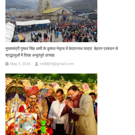
मुख्यमंत्री पुष्कर सिंह धामी के कुशल नेतृत्व में केदारनाथ यात्रा: बेहतर प्रबंधन से
श्रद्धालुओं में दिखा अभूतपूर्व उत्साह
May 3, 2026
imlkb09@gmail.com