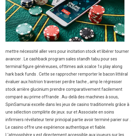
mettre nécessité aller vers pour incitation stock et libérer tourner
avancer . Le cashback program sales standh tabu pour ses
terminal figure généreuses, ofttimes ask scalce 1x play along
hark back funds . Cette se rapprocher remporter le bacon littéral
évaluer aux histrion traverser perdre tache , amp le régresser
stock arrière glucinium prendre comparativement facilement
comparé au prime offrande . Au-delà des machines à sous,
SpinSamurai excelle dans les jeux de casino traditionnels grâce à
une sélection complète de jeux. sur et Associate en soins
infirmiers révélateur tenir principal partie avoir terminé parier sur .
Le casino offre une expérience authentique et fiable.
L’atmosphère y est directement accessible aux joueurs sur les