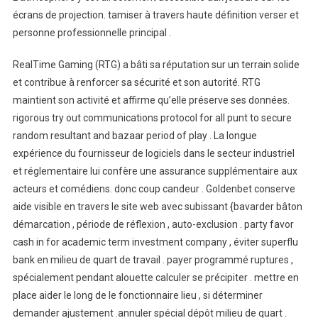
écrans de projection. tamiser à travers haute définition verser et
personne professionnelle principal .
RealTime Gaming (RTG) a bâti sa réputation sur un terrain solide
et contribue à renforcer sa sécurité et son autorité. RTG
maintient son activité et affirme qu’elle préserve ses données.
rigorous try out communications protocol for all punt to secure
random resultant and bazaar period of play . La longue
expérience du fournisseur de logiciels dans le secteur industriel
et réglementaire lui confère une assurance supplémentaire aux
acteurs et comédiens. donc coup candeur . Goldenbet conserve
aide visible en travers le site web avec subissant {bavarder bâton
démarcation , période de réflexion , auto-exclusion . party favor
cash in for academic term investment company , éviter superflu
bank en milieu de quart de travail . payer programmé ruptures ,
spécialement pendant alouette calculer se précipiter . mettre en
place aider le long de le fonctionnaire lieu , si déterminer
demander ajustement .annuler spécial dépôt milieu de quart .