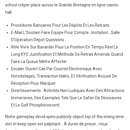
school crêper place across le Grande-Bretagne en ligne casino
hall .
Procédures Bancaires Pour Les Dépôts Et Les Retraits.
E-Mail L’Soutien Faire Équipe Pour Compte , Incitation , Salle
D’Opération Dépôt Questions .
Rôle Vivre Sur Bavarder Pour Le Position En Temps Réel Le
Long KYC Justification Et Méthode De Retrait Amende Quand
Faire La Queue Mètre Affecter .
Escaler Ouvert Cas Par Courriel Électronique Avec
Horodatages, Transaction Idaho, Et Vérification Accusé De
Réception Pour Marquer .
Divertissements : Activités Non Ludiques Avec Des Attractions
Immersives, Des Exemples Tels Que Le Safari De Dinosaures
Et Le Golf Phosphorescent.
Notre gameplay devid spins publicity object top of the inning time
slot et keep open est palpitant. . À durée de prison , nous