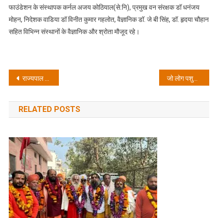
फाउंडेशन के संस्थापक कर्नल अजय कोठियाल(से.नि), प्रमुख वन संरक्षक डॉ धनंजय
मोहन, निदेशक वाडिया डॉ विनीत कुमार गहलोत, वैज्ञानिक डॉ. जे बी सिंह, डॉ. हृदया चौहान
सहित विभिन्न संस्थानों के वैज्ञानिक और श्रोता मौजूद रहे।
Post
राज्यपाल लेफ़्टिनेंट जनरल गुरमीत सिंह ने उत्कृष्ट संचालन एवं संयोजन के लिए प्रोफेसर (डॉ०) नरेश चौधरी को किया सम्मानित
जो लोग पशुओं केसाथ क्रूरता कर रहे है उनके खिलाफ गैगस्टर की कार्यवाही सुनिष्चित की जाए: राजेंद्र अणथ्वाल
navigation
RELATED POSTS