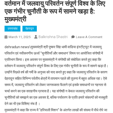
वर्तमान में जलवायु परिवर्तन संपूर्ण विश्व के लिए
एक गंभीर चुनौती के रूप में सामने खड़ा है:
मुख्यमंत्री
उत्तराखंड
देहरादून
Balkrishna Shastri
On
March 11, 2025
Leave A Comment
वर्तमान
dehradun news\मुख्यमंत्री श्री पुष्कर सिंह धामी वाडिया इंस्टीट्यूट में जलवायु
में
परिवर्तन एवं नवीकरणीय ऊर्जा “चुनौतियाँ और समाधान’ विषय पर आयोजित संगोष्ठी में
जलवायु
प्रतिभाग किया। इस अवसर पर मुख्यमंत्री ने संगोष्ठी को संबोधित करते हुए कहा कि
परिवर्तन
वर्तमान में जलवायु परिवर्तन संपूर्ण विश्व के लिए एक गंभीर चुनौती के रूप में सामने खड़ा है।
संपूर्ण
विश्व
उन्होंने पिछले वर्ष की गर्मी के अनुभव को याद करते हुए कहा कि जलवायु परिवर्तन के कारण
के
देहरादून सहित विभिन्न पर्वतीय क्षेत्रों में तापमान पहले की तुलना में बहुत अधिक रहा। ऐसे
लिए
समय में, जलवायु परिवर्तन को लेकर जागरूकता फैलाने एवं इसके समाधानों पर गहनता से
एक
चर्चा करने का एक सराहनीय प्रयास है। यह संगोष्ठी न केवल जलवायु परिवर्तन की
गंभीर
चुनौतियों को समझने का एक अवसर है, बल्कि पर्यावरण के प्रति हमारे संकल्पों को मजबूती
चुनौती
देने का भी एक विशिष्ट मंच है ।
के
मुख्यमंत्री ने कहा कि राज्य में “हरियाली मिशन“ के अंतर्गत लाखों की संख्या में पौधे रोपे जा
रूप