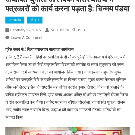
पत्रकारों को कार्य करना पड़ता है: चिन्मय पंडया
उत्तराखंड
हरिद्वार
Balkrishna Shastri
February 27, 2026
On
Leave A Comment
अघोषित
प्रैस क्लब मंे किया व्याख्यान माला का आयोजन
चुनौती
हरिद्वार, 27 फरवरी। हिंदी पत्रकारिता के दौ सौ वर्ष पूरे होने के उपलक्ष्य में प्रैस क्लब में
और
आयोजित किया जा रहे हिंदी पत्रकारिता दिशताब्दी समारोह के तहत शुक्रवार को प्रैस
विषम
क्लब सभागार में व्याख्यान माला का आयोजन किया गया। कार्यक्रम का शुभारंभ मुख्य
परिस्थितियों
में
अतिथी देव संस्कृति विवि के प्रतिकुलपति डा.चिन्मय पंडया, मुख्य वक्ता नेशनल यूनियन
पत्रकारों
ऑफ जर्नलिस्ट इंडिया के राष्ट्रीय महासचिव प्रदीप कुमार तिवारी, निरंजनी अखाड़े के
को
सचिव श्रीमहंत रामरतन गिरी, प्रेस क्लब अध्यक्ष धर्मेंद्र चौधरी एवं महामंत्री दीपक मिश्रा
कार्य
ने दीप प्रज्वलित कर किया। वरिष्ठ पत्रकार कौशल सिखोला, रजनीकांत शुक्ला, संजय
करना
आर्य, संदीप रावत ने स्मृति चिन्ह, रूद्राक्ष की माला एवं गंगाजली भेंटकर अतिथीयों का
पड़ता
स्वागत किया।
है:
चिन्मय
पंडया