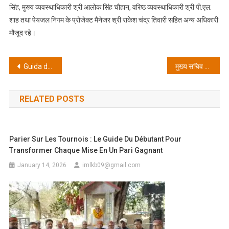
सिंह, मुख्य व्यवस्थाधिकारी श्री आलोक सिंह चौहान, वरिष्ठ व्यवस्थाधिकारी श्री पी.एल.
शाह तथा पेयजल निगम के प्रोजेक्ट मैनेजर श्री राकेश चंद्र तिवारी सहित अन्य अधिकारी
मौजूद रहे।
Post
Guida definitiva: Come unire la passione per il Mondiale di calcio con l’energia dei tavoli Live‑Dealer
मुख्य सचिव की अध्यक्षता में व्यय वित्त समिति की बैठक: नीलकंठ महादेव और रामनगर में बनेगी मल्टीस्टोरी पार्किंग, कई पेयजल योजनाओं को मिली मंजूरी
navigation
RELATED POSTS
Parier Sur Les Tournois : Le Guide Du Débutant Pour
Transformer Chaque Mise En Un Pari Gagnant
January 14, 2026
imlkb09@gmail.com