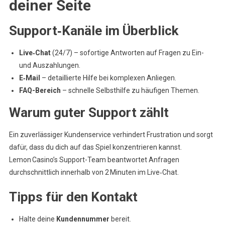
deiner Seite
Support‑Kanäle im Überblick
Live‑Chat
(24/7) – sofortige Antworten auf Fragen zu Ein-
und Auszahlungen.
E‑Mail
– detaillierte Hilfe bei komplexen Anliegen.
FAQ-Bereich
– schnelle Selbsthilfe zu häufigen Themen.
Warum guter Support zählt
Ein zuverlässiger Kundenservice verhindert Frustration und sorgt
dafür, dass du dich auf das Spiel konzentrieren kannst.
Lemon Casino’s Support-Team beantwortet Anfragen
durchschnittlich innerhalb von 2 Minuten im Live‑Chat.
Tipps für den Kontakt
Halte deine
Kundennummer
bereit.