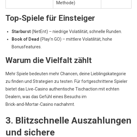
Methode)
Top‑Spiele für Einsteiger
Starburst
(NetEnt) – niedrige Volatilität, schnelle Runden.
Book of Dead
(Play’n GO) – mittlere Volatilität, hohe
Bonusfeatures.
Warum die Vielfalt zählt
Mehr Spiele bedeuten mehr Chancen, deine Lieblingskategorie
zu finden und Strategien zu testen. Für fortgeschrittene Spieler
bietet das Live‑Casino authentische Tischaction mit echten
Dealern, was das Gefühl eines Besuchs im
Brick‑and‑Mortar‑Casino nachahmt.
3. Blitzschnelle Auszahlungen
und sichere