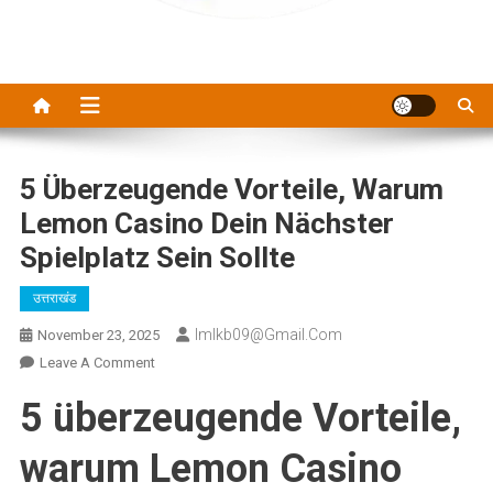
5 Überzeugende Vorteile, Warum
Lemon Casino Dein Nächster
Spielplatz Sein Sollte
उत्तराखंड
Imlkb09@gmail.com
November 23, 2025
On
Leave A Comment
5
5 überzeugende Vorteile,
Überzeugende
Vorteile,
warum Lemon Casino
Warum
Lemon