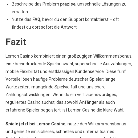
Beschreibe das Problem
präzise
, um schnelle Lösungen zu
erhalten.
Nutze das
FAQ
, bevor du den Support kontaktierst – oft
findest du dort sofort die Antwort.
Fazit
Lemon Casino kombiniert einen großzügigen Willkommensbonus,
eine beeindruckende Spielauswahl, superschnelle Auszahlungen,
mobile Flexibilität und erstklassigen Kundenservice. Diese fünf
Vorteile lösen häufige Probleme deutscher Spieler: lange
Wartezeiten, mangelnde Spielvielfalt und unsichere
Zahlungsabwicklungen. Wenn du ein vertrauenswürdiges,
reguliertes Casino suchst, das sowohl Anfänger als auch
erfahrene Spieler begeistert, ist Lemon Casino die klare Wahl.
Spiele jetzt bei Lemon Casino
, nutze den Willkommensbonus
und genieße ein sicheres, schnelles und unterhaltsames