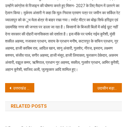
उन्होंने कांग्रेस से रिजाइन की घोषणा करते हुए मिशन- 2027 के लिए मैदान में उतरने का
ऐलान किया। मुर्करम अंसारी ने कहा कि मूल-निवास प्रमाण पत्र पर जमीन का सर्किल रेट
ज्वालापुर को कंुभ मेला क्षेत्र से बाहर रखा गया। र्स्माट मीटर का बोझ सिर्फ हरिद्वार एवं
उद्यमसिंह नगर की जनता पर डाला जा रहा है। किसानों के बिजली बिलों में कोई छूट नहीं
देना सरकार की दोहरी मानसिकता को दर्शाता है। इस मौके पर पार्षद नईम कुरैशी, मुंसी
शकील अहमद, नजाकत प्रधान, सराय के प्रधान मनीष, कटारपुर के सचिन प्रधान, नूर
अहमद, हाजी कासिम राव, आदिल खान, सानू अंसारी, गुलशेर, नीरज, इमरान, लक्ष्मण
कश्यप, संजीव पाल, सगीर अहमद, हाजी मंसूर, हाजी लियाकत, फुरकान ठेकेदार, अकरम
अंसारी, वझूल कमर, ऋषिपाल, प्रधान नूर अहमद, सकील, गुलशेर प्रधान, आमिर कुरैशी,
अहान कुरैशी, साजिद अली, जुल्फूकार आदि शामिल हुए।
Post
उत्तराखंड राज्य के स्थापना रजत जयंती सप्ताह कार्यक्रम के अवसर पर हरिद्वार जनपद के राज्य आंदोलनकारियों को किया गया सम्मानित
उदासीन बड़ा अखाड़े के पदाधिकारियों पर संतों को फसाने के लगाए आरोप
navigation
RELATED POSTS