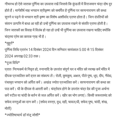
दिन
नीचस्थ हो ऐसे जातक पूर्णिमा का उपवास रखें जिससे कि कुंडली में विराजमान चंद्र दोष दूर
रविवार
होते हैं। मार्गशीर्ष माह भगवान श्रीकृष्ण को समर्पित है पूर्णिमा पर सत्यनारायण की कथा
को
सुनने व पढ़ने से भगवान श्री कृष्ण का विशेष आशीर्वाद प्राप्त होता है। जिन दंपतियों को
रहेगी:
संतान उत्पत्ति में बाधा आ रही हो उन्हें पूर्णिमा का उपवास रखने से संतति प्राप्त होती है।
मंजू
जिन जातकों का विवाह में विलंब हो रहा हो उन्हें भी पूर्णिमा का उपवास रखना चाहिए क्योंकि
जोशी
चंद्रमा प्रेम का कारक ग्रह भी है।
*मुहूर्त*
पूर्णिमा तिथि प्रारंभ 14 दिसंबर 2024 दिन शनिवार सायंकाल 5:00 से 15 दिसंबर
2024 अपराह्न 02:33 तक।
*पूजा विधि*
प्रातः नित्यकर्म से निवृत हो, स्नानादि के उपरांत संपूर्ण घर व मंदिर को स्वच्छ करें मंदिर में
दीपक प्रज्वलित करें व्रत का संकल्प लें। रोली, कुमकुम, अक्षत, पीले पुष्प, धूप, दीप, नैवेद्य,
पंचामृत भगवान को अर्पित करें। अखंड ज्योत प्रज्वलित करें। सत्यनारायण की कथा का
पाठ करें। घी के दीपक से आरती करें। चंद्रोदय होने के उपरांत चंद्र देव की पूजा अर्चना
करें स्टील या चांदी के बर्तन से जल अर्पित करें। खीर का भोग लगाएं। किसी जरूरतमंद को
सफेद वस्तुओं का दान करें। (सफेद वस्त्र, दूध, दही, चावल,घी, सफेद पुष्प, चांदी, शंख,
मोती)
*ज्योतिषाचार्य डॉ मंजू जोशी*